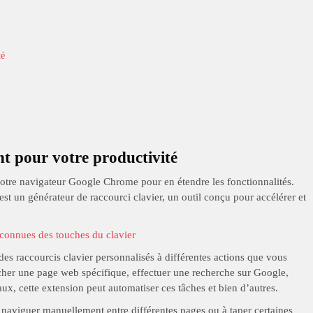
té
t pour votre productivité
votre navigateur Google Chrome pour en étendre les fonctionnalités.
t un générateur de raccourci clavier, un outil conçu pour accélérer et
connues des touches du clavier
es raccourcis clavier personnalisés à différentes actions que vous
icher une page web spécifique, effectuer une recherche sur Google,
ux, cette extension peut automatiser ces tâches et bien d’autres.
à naviguer manuellement entre différentes pages ou à taper certaines