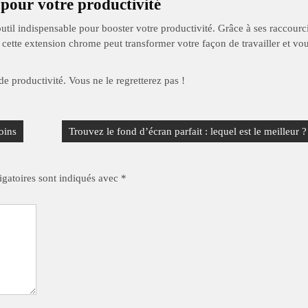
 pour votre productivité
outil indispensable pour booster votre productivité. Grâce à ses raccourc
e, cette extension chrome peut transformer votre façon de travailler et vo
 de productivité. Vous ne le regretterez pas !
oins
Trouvez le fond d’écran parfait : lequel est le meilleur ?
gatoires sont indiqués avec
*