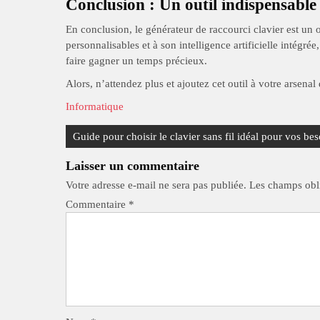
Conclusion : Un outil indispensable
En conclusion, le générateur de raccourci clavier est un 
personnalisables et à son intelligence artificielle intégré
faire gagner un temps précieux.
Alors, n’attendez plus et ajoutez cet outil à votre arsenal
Informatique
Navigation
Guide pour choisir le clavier sans fil idéal pour vos bes
de
Laisser un commentaire
l’article
Votre adresse e-mail ne sera pas publiée.
Les champs obli
Commentaire
*