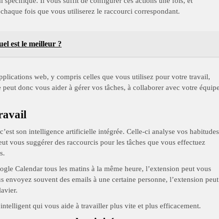
l spécifique. Il vous suffit de configurer ces actions une fois, et
chaque fois que vous utiliserez le raccourci correspondant.
el est le meilleur ?
pplications web, y compris celles que vous utilisez pour votre travail,
peut donc vous aider à gérer vos tâches, à collaborer avec votre équip
ravail
’est son intelligence artificielle intégrée. Celle-ci analyse vos habitudes
 peut vous suggérer des raccourcis pour les tâches que vous effectuez
s.
oogle Calendar tous les matins à la même heure, l’extension peut vous
us envoyez souvent des emails à une certaine personne, l’extension peut
avier.
intelligent qui vous aide à travailler plus vite et plus efficacement.