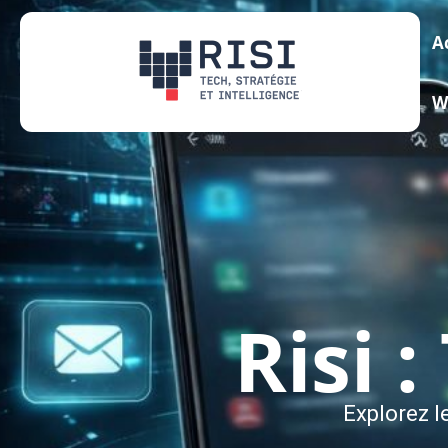
A
W
Risi 
Explorez l