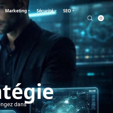
Marketing
Sécurité
SEO
atégie
longez dans