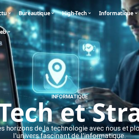
ctu
Bureautique
High-Tech
Informatique
eb
INFORMATIQUE
: Tech et Str
es horizons de la technologie avec nous et p
l’univers fascinant de l’informatique.