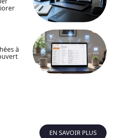
her
iorer
chées à
ouvert
EN SAVOIR PLUS