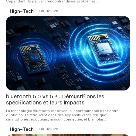
Cependant, ils peuvent rencontrer divers problèmes,
…
High-Tech
03/08/2026
bluetooth 5.0 vs 5.3 : Démystifions les
spécifications et leurs impacts
La technologie Bluetooth est devenue incontournable dans notre
quotidien, se retrouvant dans des appareils variés tels que
smartphones, écouteurs, maison connectée, et bien plus
…
High-Tech
03/08/2026