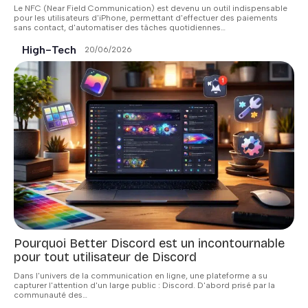
Le NFC (Near Field Communication) est devenu un outil indispensable
pour les utilisateurs d'iPhone, permettant d'effectuer des paiements
sans contact, d'automatiser des tâches quotidiennes
…
High-Tech
20/06/2026
Pourquoi Better Discord est un incontournable
pour tout utilisateur de Discord
Dans l'univers de la communication en ligne, une plateforme a su
capturer l'attention d'un large public : Discord. D'abord prisé par la
communauté des
…