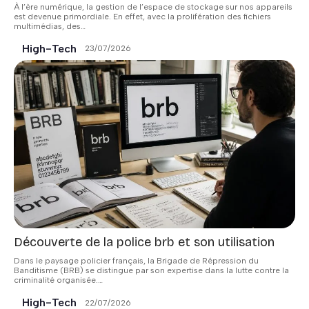
À l’ère numérique, la gestion de l’espace de stockage sur nos appareils
est devenue primordiale. En effet, avec la prolifération des fichiers
multimédias, des
…
High-Tech
23/07/2026
Découverte de la police brb et son utilisation
Dans le paysage policier français, la Brigade de Répression du
Banditisme (BRB) se distingue par son expertise dans la lutte contre la
criminalité organisée.
…
High-Tech
22/07/2026