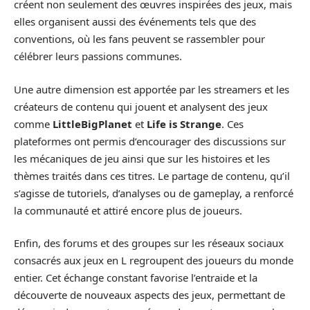
créent non seulement des œuvres inspirées des jeux, mais
elles organisent aussi des événements tels que des
conventions, où les fans peuvent se rassembler pour
célébrer leurs passions communes.
Une autre dimension est apportée par les streamers et les
créateurs de contenu qui jouent et analysent des jeux
comme
LittleBigPlanet
et
Life is Strange
. Ces
plateformes ont permis d’encourager des discussions sur
les mécaniques de jeu ainsi que sur les histoires et les
thèmes traités dans ces titres. Le partage de contenu, qu’il
s’agisse de tutoriels, d’analyses ou de gameplay, a renforcé
la communauté et attiré encore plus de joueurs.
Enfin, des forums et des groupes sur les réseaux sociaux
consacrés aux jeux en L regroupent des joueurs du monde
entier. Cet échange constant favorise l’entraide et la
découverte de nouveaux aspects des jeux, permettant de