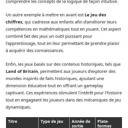
comprendre les concepts de la logique de façon intuitive.
Un autre exemple à mettre en avant est
Le jeu des
chiffres
, qui s’adresse aux enfants afin d’améliorer leurs
compétences en mathématiques tout en jouant. Cet aspect
combiné fait des jeux un outil puissant pour
l’apprentissage, tout en leur permettant de prendre plaisir
à acquérir des connaissances.
Enfin, les jeux basés sur des contenus historiques, tels que
Land of Britain
, permettent aux joueurs d’explorer des
mondes inspirés de faits historiques, ajoutant une
dimension éducative tout en offrant un gameplay
captivant. Ces expériences stimulent l’intérêt pour l’histoire
tout en engageant les joueurs dans des mécaniques de jeu
dynamiques.
Titre
Type de jeu
Année de
Plate-
sortie
formes