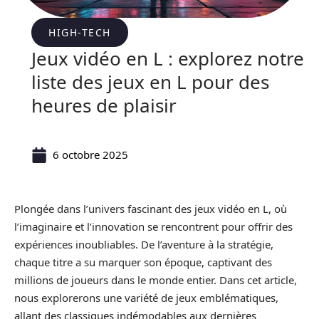
HIGH-TECH
Jeux vidéo en L : explorez notre
liste des jeux en L pour des
heures de plaisir
6 octobre 2025
Plongée dans l’univers fascinant des jeux vidéo en L, où
l’imaginaire et l’innovation se rencontrent pour offrir des
expériences inoubliables. De l’aventure à la stratégie,
chaque titre a su marquer son époque, captivant des
millions de joueurs dans le monde entier. Dans cet article,
nous explorerons une variété de jeux emblématiques,
allant des classiques indémodables aux dernières