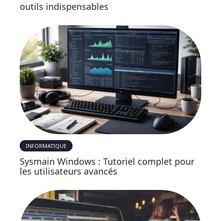
outils indispensables
INFORMATIQUE
Sysmain Windows : Tutoriel complet pour
les utilisateurs avancés