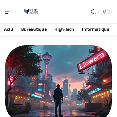
Actu
Bureautique
High-Tech
Informatique