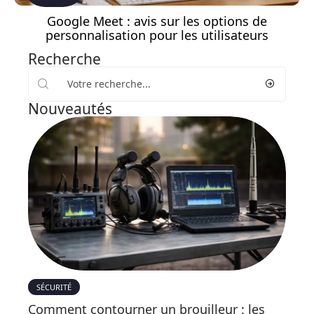
Google Meet : avis sur les options de
personnalisation pour les utilisateurs
Recherche
Nouveautés
SÉCURITÉ
Comment contourner un brouilleur : les