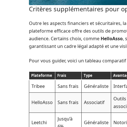
Critères supplémentaires pour op
Outre les aspects financiers et sécuritaires, l
plateforme efficace offre des outils de promot
audience. Certains choix, comme
HelloAsso
,
garantissant un cadre légal adapté et une visib
Pour vous guider, voici un tableau comparatif
Plateforme
Frais
Type
Avanta
Tribee
Sans frais
Généraliste
Interf
Outils
HelloAsso
Sans frais
Associatif
associ
Jusqu’à
Leetchi
Généraliste
Notor
6%