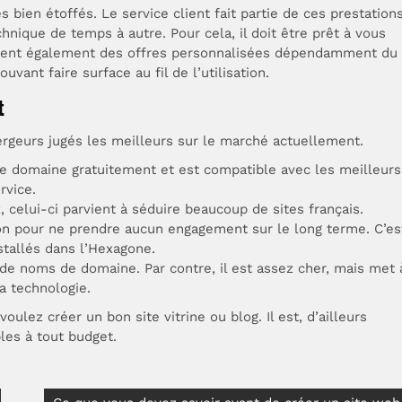
ien étoffés. Le service client fait partie de ces prestations
chnique de temps à autre. Pour cela, il doit être prêt à vous
posent également des offres personnalisées dépendamment du
uvant faire surface au fil de l’utilisation.
t
ergeurs jugés les meilleurs sur le marché actuellement.
e domaine gratuitement et est compatible avec les meilleurs
rvice.
, celui-ci parvient à séduire beaucoup de sites français.
tion pour ne prendre aucun engagement sur le long terme. C’es
stallés dans l’Hexagone.
é de noms de domaine. Par contre, il est assez cher, mais met 
la technologie.
ulez créer un bon site vitrine ou blog. Il est, d’ailleurs
bles à tout budget.