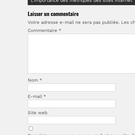
Navigation
L’importance des métriques des sites internet
de
Laisser un commentaire
l’article
Votre adresse e-mail ne sera pas publiée.
Les c
Commentaire
*
Nom
*
E-mail
*
Site web