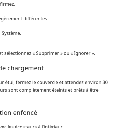
nfirmez.
légèrement différentes :
s Système.
 et sélectionnez « Supprimer » ou « Ignorer ».
i de chargement
ur étui, fermez le couvercle et attendez environ 30
urs sont complètement éteints et prêts à être
ation enfoncé
c les écouteurs à l’intérieur.