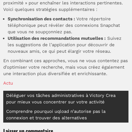
proximité » pour enchaîner les interactions pertinentes.
Voici quelques stratégies supplémentaires :
Synchronisation des contacts :
Votre répertoire
téléphonique peut révéler des connexions Snapchat
que vous ne soupçonniez pas.
Utilisation des recommandations mutuelles :
Suivez
les suggestions de l’application pour découvrir de
nouveaux amis, ce qui peut élargir votre réseau.
En combinant ces approches, vous ne vous contentez pas
d’optimiser votre recherche, mais vous créez également
une interaction plus diversifiée et enrichissante.
Actu
Navigation
Déléguer vos tâches administratives à Victory Crea
pour mieux vous concentrer sur votre activité
de
Comprendre pourquoi uqload n’autorise pas la
l’article
connexion et trouver des alternatives
Laisser un commentaire