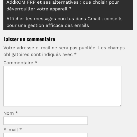
Navigation
AddROM FRP et ses alternatives : que choisir pour
déverrouiller votre appareil ?
de
Afficher les messages non lus dans Gmail : conseils
l’article
pour une gestion efficace des emails
Laisser un commentaire
Votre adresse e-mail ne sera pas publiée.
Les champs
obligatoires sont indiqués avec
*
Commentaire
*
Nom
*
E-mail
*