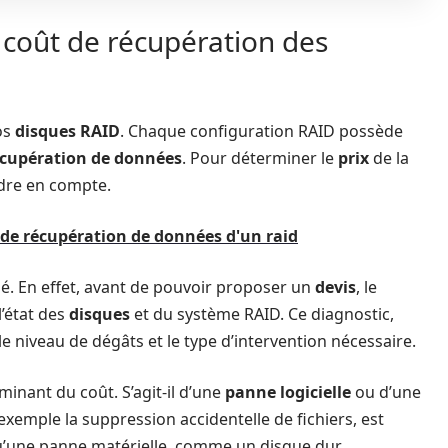
e coût de récupération des
os
disques RAID
. Chaque configuration RAID possède
écupération de données
. Pour déterminer le
prix
de la
ndre en compte.
 de récupération de données d'un raid
é. En effet, avant de pouvoir proposer un
devis
, le
l’état des
disques
et du système RAID. Ce diagnostic,
 niveau de dégâts et le type d’intervention nécessaire.
minant du coût. S’agit-il d’une
panne logicielle
ou d’une
exemple la suppression accidentelle de fichiers, est
’une panne matérielle, comme un disque dur