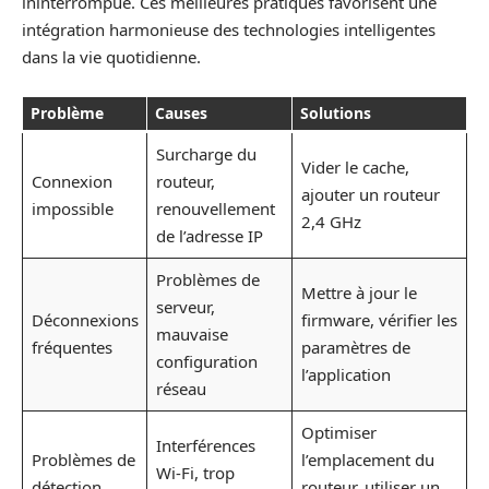
ininterrompue. Ces meilleures pratiques favorisent une
intégration harmonieuse des technologies intelligentes
dans la vie quotidienne.
Problème
Causes
Solutions
Surcharge du
Vider le cache,
Connexion
routeur,
ajouter un routeur
impossible
renouvellement
2,4 GHz
de l’adresse IP
Problèmes de
Mettre à jour le
serveur,
Déconnexions
firmware, vérifier les
mauvaise
fréquentes
paramètres de
configuration
l’application
réseau
Optimiser
Interférences
Problèmes de
l’emplacement du
Wi-Fi, trop
détection
routeur, utiliser un