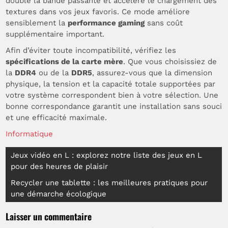
double la bande passante et accélère le chargement des
textures dans vos jeux favoris. Ce mode améliore
sensiblement la
performance gaming
sans coût
supplémentaire important.
Afin d’éviter toute incompatibilité, vérifiez les
spécifications de la carte mère
. Que vous choisissiez de
la
DDR4
ou de la
DDR5
, assurez-vous que la dimension
physique, la tension et la capacité totale supportées par
votre système correspondent bien à votre sélection. Une
bonne correspondance garantit une installation sans souci
et une efficacité maximale.
Informatique
Navigation
Jeux vidéo en L : explorez notre liste des jeux en L
pour des heures de plaisir
de
Recycler une tablette : les meilleures pratiques pour
l’article
une démarche écologique
Laisser un commentaire