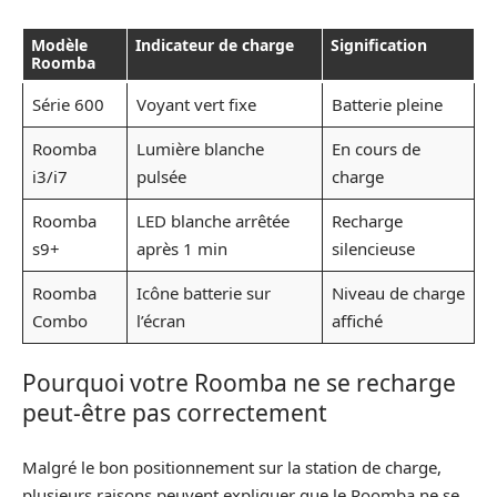
Modèle
Indicateur de charge
Signification
Roomba
Série 600
Voyant vert fixe
Batterie pleine
Roomba
Lumière blanche
En cours de
i3/i7
pulsée
charge
Roomba
LED blanche arrêtée
Recharge
s9+
après 1 min
silencieuse
Roomba
Icône batterie sur
Niveau de charge
Combo
l’écran
affiché
Pourquoi votre Roomba ne se recharge
peut-être pas correctement
Malgré le bon positionnement sur la station de charge,
plusieurs raisons peuvent expliquer que le Roomba ne se